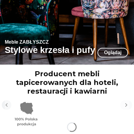
Meble ZABŁYSZCZ
Stylowe krzesła i pufy
Oglądaj
Producent mebli
tapicerowanych dla hoteli,
restauracji i kawiarni