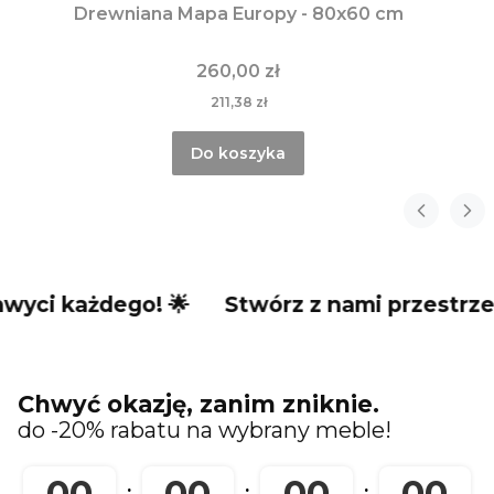
Drewniana Mapa Europy - 80x60 cm
260,00 zł
211,38 zł
Do koszyka
żdego! 🌟
Stwórz z nami przestrzeń, która
Chwyć okazję, zanim zniknie.
do -20% rabatu na wybrany meble!
00
00
00
00
:
:
: