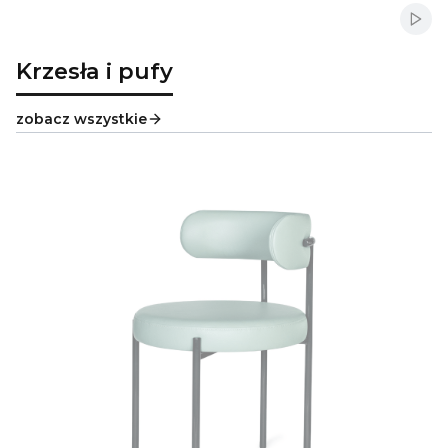
Włąc
Krzesła i pufy
zobacz wszystkie