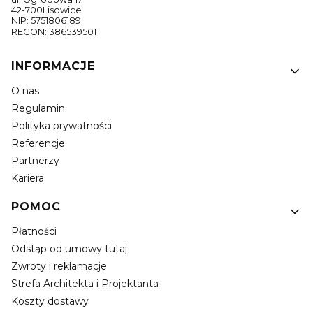
42-700Lisowice
NIP: 5751806189
REGON: 386539501
Linki w stopce
INFORMACJE
O nas
Regulamin
Polityka prywatności
Referencje
Partnerzy
Kariera
POMOC
Płatności
Odstąp od umowy tutaj
Zwroty i reklamacje
Strefa Architekta i Projektanta
Koszty dostawy