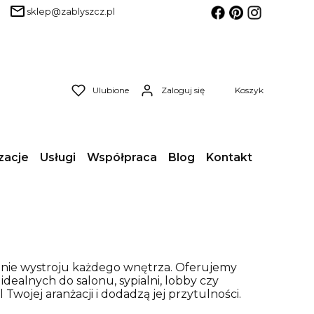
sklep@zablyszcz.pl
Produkty w koszyk
Ulubione
Zaloguj się
Koszyk
zacje
Usługi
Współpraca
Blog
Kontakt
enie wystroju każdego wnętrza. Oferujemy
idealnych do salonu, sypialni, lobby czy
Twojej aranżacji i dodadzą jej przytulności.