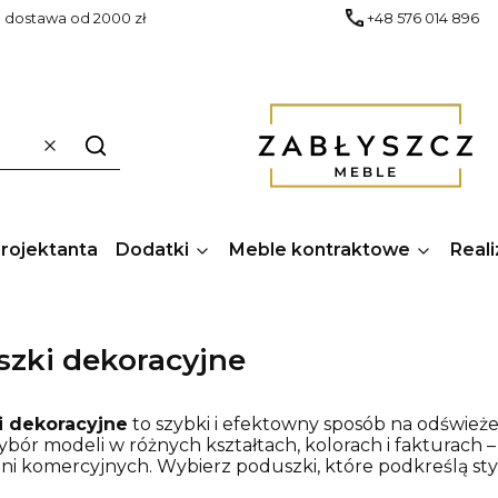
dostawa od 2000 zł
+48 576 014 896
Wyczyść
Szukaj
Projektanta
Dodatki
Meble kontraktowe
Reali
zki dekoracyjne
i dekoracyjne
to szybki i efektowny sposób na odśwież
ybór modeli w różnych kształtach, kolorach i fakturach – 
ni komercyjnych. Wybierz poduszki, które podkreślą styl 