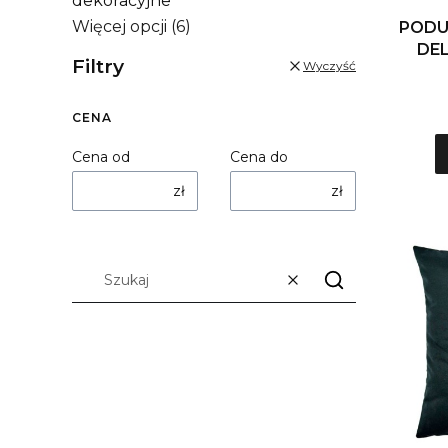
dekoracyjne
Więcej opcji (6)
PODU
DEL
Filtry
Wyczyść
CENA
Cena od
Cena do
zł
zł
Wyczyść
Szukaj