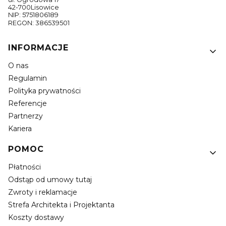
42-700Lisowice
NIP: 5751806189
REGON: 386539501
Linki w stopce
INFORMACJE
O nas
Regulamin
Polityka prywatności
Referencje
Partnerzy
Kariera
POMOC
Płatności
Odstąp od umowy tutaj
Zwroty i reklamacje
Strefa Architekta i Projektanta
Koszty dostawy