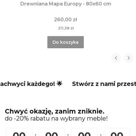
Drewniana Mapa Europy - 80x60 cm
260,00 zł
211,38 zł
Do koszyka
i każdego! 🌟
Stwórz z nami przestrzeń, k
Chwyć okazję, zanim zniknie.
do -20% rabatu na wybrany meble!
00
00
00
00
:
:
: