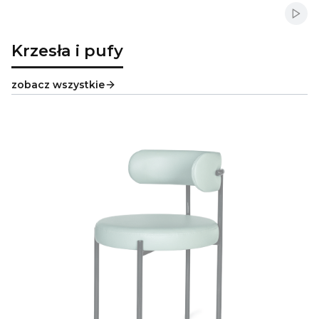
Włąc
Krzesła i pufy
zobacz wszystkie