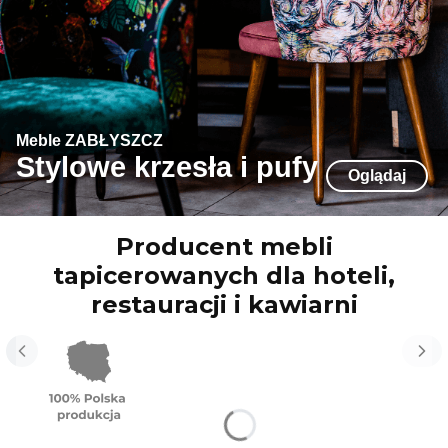
Meble ZABŁYSZCZ
Stylowe krzesła i pufy
Oglądaj
Producent mebli
tapicerowanych dla hoteli,
restauracji i kawiarni