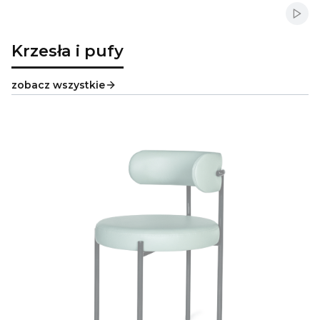
Włąc
Krzesła i pufy
zobacz wszystkie