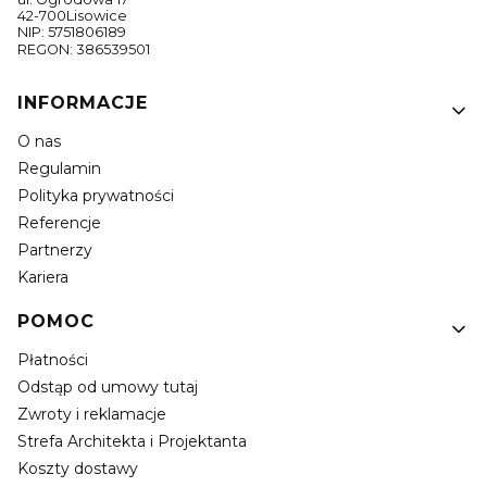
42-700Lisowice
NIP: 5751806189
REGON: 386539501
Linki w stopce
INFORMACJE
O nas
Regulamin
Polityka prywatności
Referencje
Partnerzy
Kariera
POMOC
Płatności
Odstąp od umowy tutaj
Zwroty i reklamacje
Strefa Architekta i Projektanta
Koszty dostawy