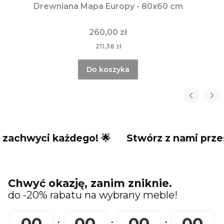
Drewniana Mapa Europy - 80x60 cm
260,00 zł
211,38 zł
Do koszyka
i każdego! 🌟
Stwórz z nami przestrzeń, k
Chwyć okazję, zanim zniknie.
do -20% rabatu na wybrany meble!
00
00
00
00
:
:
: