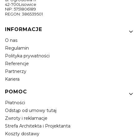
42-700Lisowice
NIP: 5751806189
REGON: 386539501
Linki w stopce
INFORMACJE
O nas
Regulamin
Polityka prywatności
Referencje
Partnerzy
Kariera
POMOC
Płatności
Odstąp od umowy tutaj
Zwroty i reklamacje
Strefa Architekta i Projektanta
Koszty dostawy