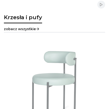
Włąc
Krzesła i pufy
zobacz wszystkie