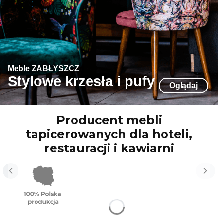
Meble ZABŁYSZCZ
Stylowe krzesła i pufy
Oglądaj
Producent mebli
tapicerowanych dla hoteli,
restauracji i kawiarni