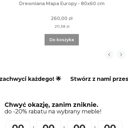
Drewniana Mapa Europy - 80x60 cm
260,00 zł
211,38 zł
Do koszyka
i każdego! 🌟
Stwórz z nami przestrzeń, k
Chwyć okazję, zanim zniknie.
do -20% rabatu na wybrany meble!
00
00
00
00
:
:
: