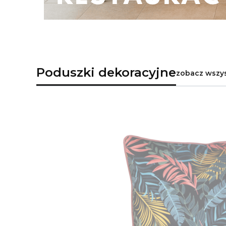
Poduszki dekoracyjne
zobacz wszys