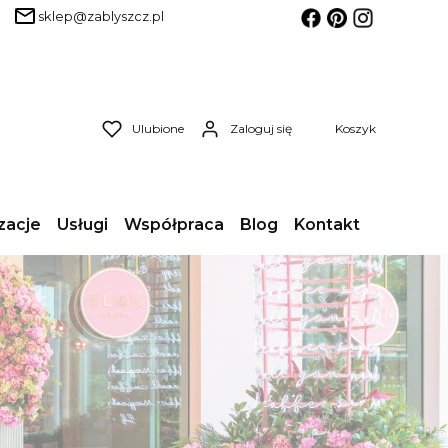
sklep@zablyszcz.pl
Produkty w koszyk
Ulubione
Zaloguj się
Koszyk
zacje
Usługi
Współpraca
Blog
Kontakt