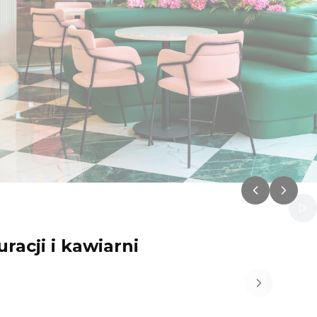
Włą
racji i kawiarni